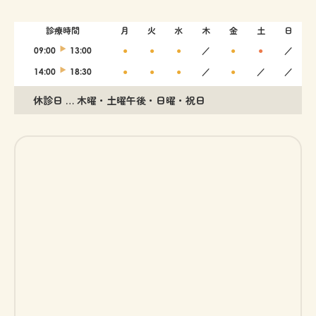
診療時間
月
火
水
木
金
土
日
09:00
13:00
●
●
●
／
●
●
／
14:00
18:30
●
●
●
／
●
／
／
休診日 … 木曜・土曜午後・日曜・祝日