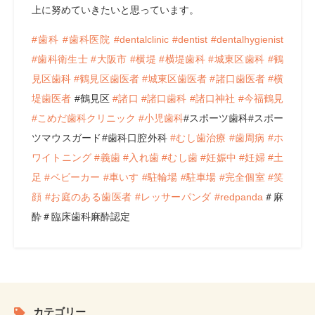
上に努めていきたいと思っています。
#歯科
#歯科医院
#dentalclinic
#dentist
#dentalhygienist
#歯科衛生士
#大阪市
#横堤
#横堤歯科
#城東区歯科
#鶴
見区歯科
#鶴見区歯医者
#城東区歯医者
#諸口歯医者
#横
堤歯医者
#鶴見区
#諸口
#諸口歯科
#諸口神社
#今福鶴見
#こめだ歯科クリニック
#小児歯科
#スポーツ歯科#スポー
ツマウスガード#歯科口腔外科
#むし歯治療
#歯周病
#ホ
ワイトニング
#義歯
#入れ歯
#むし歯
#妊娠中
#妊婦
#土
足
#ベビーカー
#車いす
#駐輪場
#駐車場
#完全個室
#笑
顔
#お庭のある歯医者
#レッサーパンダ
#redpanda
＃麻
酔＃臨床歯科麻酔認定
カテゴリー