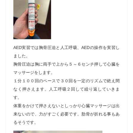
AED
実習では胸骨圧迫と人工呼吸、
AED
の操作を実習し
ました。
胸骨圧迫は胸に両手で上から５～６センチ押して心臓を
マッサージをします。
１
分１００回のペースで３０回を一定のリズムで絶え間
なく押さえます。人工呼吸２回して繰り返していきま
す。
体重をかけて押さえないとしっかり心臓マッサージは出
来ないので、力がすごく必要です。肋骨が折れる事もあ
るそうです。