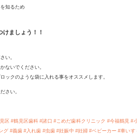
分を知るため
つけましょう！！
ださい。
置かないでください。
プロックのような袋に入れる事をオススメします。
ください。
鶴見区
#鶴見区歯科
#諸口
#こめだ歯科クリニック
#今福鶴見
#
ング
#義歯
#入れ歯
#虫歯
#妊娠中
#妊婦
#ベビーカー
#車いす