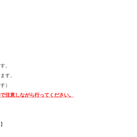
ます。
きます。
ます）
ので注意しながら行ってください。
的】
て