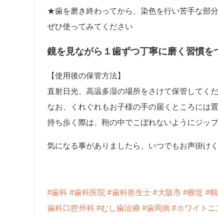
★歯を磨き終わってから、染色を行い苦手な部
ぜひ使ってみてください
鏡を見ながら１歯ずつ丁寧に磨く習慣を
【使用後の保管方法】
直射日光、高温多湿の場所をさけて保管してく
なお、くれぐれもお子様の手の届くところには
持ち歩く際は、鞄の中でこぼれないようにジッ
気になる事がありましたら、いつでもお声掛け
#歯科
#歯科医院
#歯科衛生士
#大阪市
#横堤
#
歯科口腔外科
#むし歯治療
#歯周病
#ホワイトニ